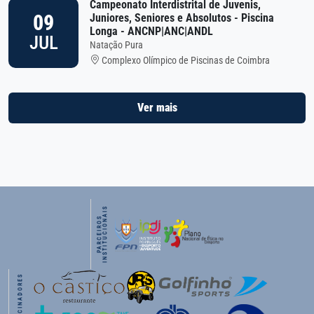
Campeonato Interdistrital de Juvenis,
09
Juniores, Seniores e Absolutos - Piscina
Longa - ANCNP|ANC|ANDL
JUL
Natação Pura
Complexo Olímpico de Piscinas de Coimbra
Ver mais
S
P
A
R
C
E
I
R
O
S
I
N
S
T
I
T
U
C
I
O
N
A
I
PATROCINADORES