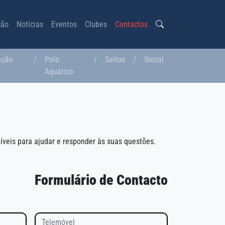
ção
Notícias
Eventos
Clubes
Contactos
ação
/
Polo
/
Saltos
/
Social
a
Aquático
veis para ajudar e responder às suas questões.
Formulário de Contacto