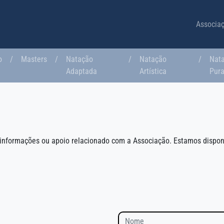
Associa
o
/
Masters
/
Natação
/
Natação
/
Nat
Adaptada
Artística
Pur
informações ou apoio relacionado com a Associação. Estamos disponí