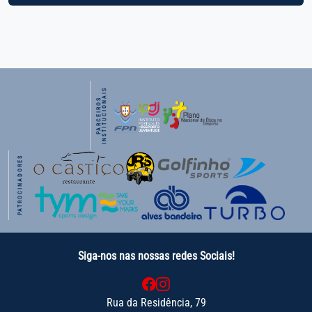
S
P
A
R
C
E
I
R
O
S
I
N
S
T
I
T
U
C
I
O
N
A
I
PATROCINADORES
Siga-nos nas nossas redes Sociais!
Rua da Residência, 79