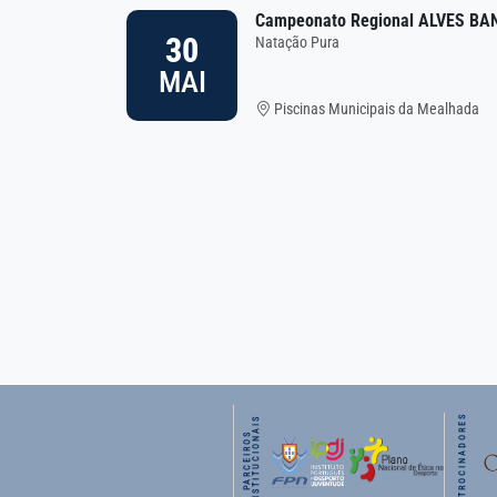
Campeonato Regional ALVES BA
30
Natação Pura
MAI
Piscinas Municipais da Mealhada
PATROCINADORES
S
P
A
R
C
E
I
R
O
S
I
N
S
T
I
T
U
C
I
O
N
A
I