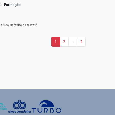
3 - Formação
pais da Gafanha da Nazaré
1
2
…
4