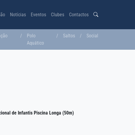
ção
Notícias
Eventos
Clubes
Contactos
ação
/
Polo
/
Saltos
/
Social
a
Aquático
onal de Infantis Piscina Longa (50m)