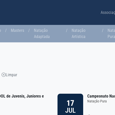
Associa
o
/
Masters
/
Natação
/
Natação
/
Nat
Adaptada
Artística
Pur
Limpar
L de Juvenis, Juniores e
Campeonato Naci
17
Natação Pura
JUL