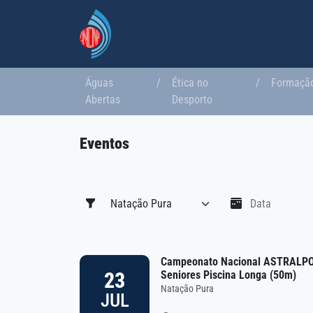
Águas
/
Ética no
/
Formaçã
Abertas
Desporto
Eventos
Campeonato Nacional ASTRALPOO
23
Seniores Piscina Longa (50m)
Natação Pura
JUL