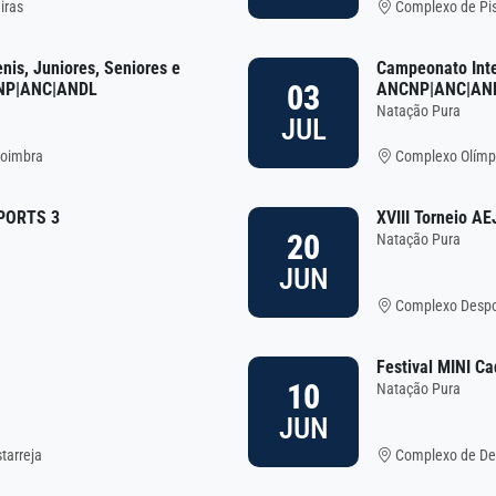
iras
Complexo de Pis
nis, Juniores, Seniores e
Campeonato Inter
03
NCNP|ANC|ANDL
ANCNP|ANC|AN
Natação Pura
JUL
Coimbra
Complexo Olímpi
SPORTS 3
XVIII Torneio AE
20
Natação Pura
JUN
Complexo Despor
a
Festival MINI Ca
10
Natação Pura
JUN
tarreja
Complexo de Des