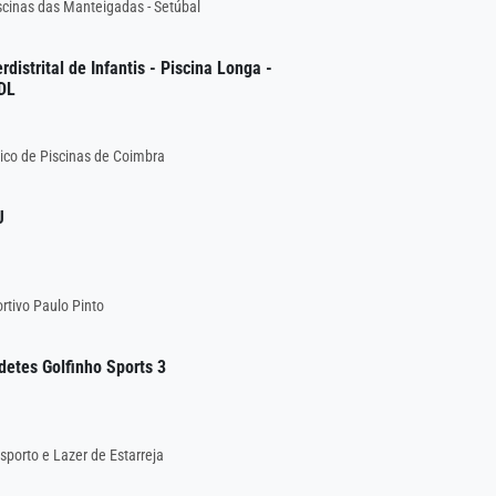
cinas das Manteigadas - Setúbal
distrital de Infantis - Piscina Longa -
DL
co de Piscinas de Coimbra
J
tivo Paulo Pinto
detes Golfinho Sports 3
porto e Lazer de Estarreja