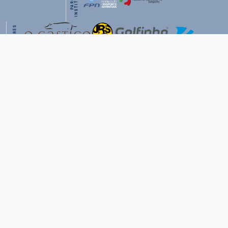
PATROCINADORES
Siga-nos nas nossas redes Sociais!
Rua da Residência, 79
3800-680 Eirol – Aveiro
+351 234 424 543
geral@ancnp.pt
©2026 - ANCNP - Todos os direitos reservados
Termos e Condições
Powered by
RProAudio