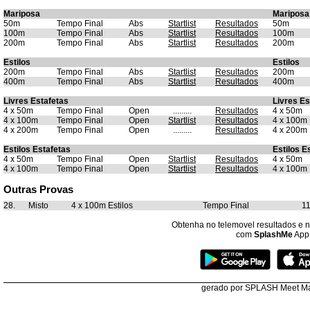
Mariposa
Mariposa
50m
Tempo Final
Abs
Startlist
Resultados
50m
100m
Tempo Final
Abs
Startlist
Resultados
100m
200m
Tempo Final
Abs
Startlist
Resultados
200m
Estilos
Estilos
200m
Tempo Final
Abs
Startlist
Resultados
200m
400m
Tempo Final
Abs
Startlist
Resultados
400m
Livres Estafetas
Livres Es
4 x 50m
Tempo Final
Open
.........
Resultados
4 x 50m
4 x 100m
Tempo Final
Open
Startlist
Resultados
4 x 100m
4 x 200m
Tempo Final
Open
.........
Resultados
4 x 200m
Estilos Estafetas
Estilos E
4 x 50m
Tempo Final
Open
Startlist
Resultados
4 x 50m
4 x 100m
Tempo Final
Open
Startlist
Resultados
4 x 100m
Outras Provas
28.
Misto
4 x 100m Estilos
Tempo Final
11
Obtenha no telemovel resultados e no
com
SplashMe
App
gerado por SPLASH Meet M