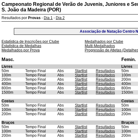
Campeonato Regional de Verão de Juvenis, Juniores e Sen
S. João da Madeira (POR)
Resultados por
Provas
-
Dia 1
-
Dia 2
Associação de Natação Centro No
Estatística de Inscrições por Clube
Medalhados por Clube
Estatística de Medalhas
Multi-Medalhados
Medalhados por Prova
Progressão de Atletas (Detalhe
Masc.
Femin.
Livres
Livres
50m
Tempo Final
Abs
Startlist
Resultados
50m
100m
Tempo Final
Abs
Startlist
Resultados
100m
200m
Tempo Final
Abs
Startlist
Resultados
200m
400m
Tempo Final
Abs
Startlist
Resultados
400m
800m
Tempo Final
Abs
Startlist
Resultados
800m
1500m
Tempo Final
Abs
Startlist
Resultados
1500m
Costas
Costas
50m
Tempo Final
Abs
Startlist
Resultados
50m
100m
Tempo Final
Abs
Startlist
Resultados
100m
200m
Tempo Final
Abs
Startlist
Resultados
200m
Bruços
Bruços
50m
Tempo Final
Abs
Startlist
Resultados
50m
100m
Tempo Final
Abs
Startlist
Resultados
100m
200m
Tempo Final
Abs
Startlist
Resultados
200m